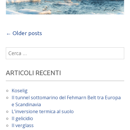
←
Older posts
Posts
navigation
Ricerca
per:
ARTICOLI RECENTI
Koselig
Il tunnel sottomarino del Fehmarn Belt tra Europa
e Scandinavia
L’inversione termica al suolo
Il gelicidio
Il verglass