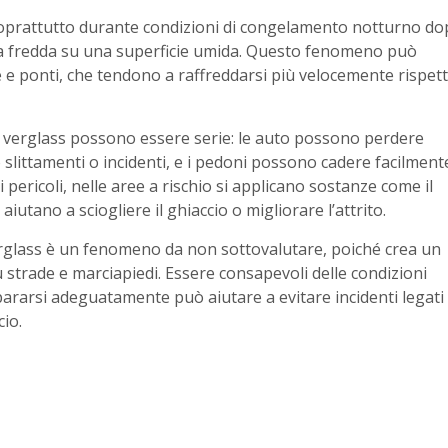
, soprattutto durante condizioni di congelamento notturno d
ria fredda su una superficie umida. Questo fenomeno può
ade e ponti, che tendono a raffreddarsi più velocemente rispet
 verglass possono essere serie: le auto possono perdere
slittamenti o incidenti, e i pedoni possono cadere facilment
 pericoli, nelle aree a rischio si applicano sostanze come il
 aiutano a sciogliere il ghiaccio o migliorare l’attrito.
verglass è un fenomeno da non sottovalutare, poiché crea un
su strade e marciapiedi. Essere consapevoli delle condizioni
ararsi adeguatamente può aiutare a evitare incidenti legati
cio.