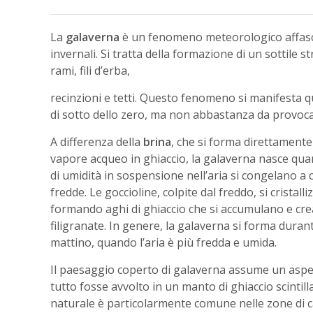
La
galaverna
è un fenomeno meteorologico affascin
invernali. Si tratta della formazione di un sottile 
rami, fili d’erba,
recinzioni e tetti. Questo fenomeno si manifesta q
di sotto dello zero, ma non abbastanza da provoca
A differenza della
brina
, che si forma direttament
vapore acqueo in ghiaccio, la galaverna nasce qua
di umidità in sospensione nell’aria si congelano a 
fredde. Le goccioline, colpite dal freddo, si crista
formando aghi di ghiaccio che si accumulano e cre
filigranate. In genere, la galaverna si forma duran
mattino, quando l’aria è più fredda e umida.
Il paesaggio coperto di galaverna assume un aspe
tutto fosse avvolto in un manto di ghiaccio scintil
naturale è particolarmente comune nelle zone d