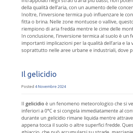
intrappolati negli strati d’aria più bassi, non po
della qualità dell’aria, con un aumento delle concent
Inoltre, l’inversione termica può influenzare le c
fitta o brina. Nelle zone montuose o vallive, ques
riempiono di aria fredda mentre le cime delle mo
In conclusione, l’inversione termica al suolo è u
importanti implicazioni per la qualità dell’aria e la
soprattutto nelle aree urbane e industriali, dove pu
Il gelicidio
Posted
4 Novembre 2024
Il
gelicidio
è un fenomeno meteorologico che si ver
inferiori a 0°C e si congela immediatamente al cont
durante un gelicidio rimane liquida mentre attraver
appena tocca il suolo o altre superfici fredde. Q
ghiaccio, che può accumularsi su strade, marciapied