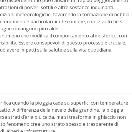
tendo disperdersi. Ciò può causare un rapido peggioramento
razioni di polveri sottili e altre sostanze inquinanti.
ondizioni meteorologiche, favorendo la formazione di nebbia
to fenomeno è particolarmente comune, con le valli che si
ntagne rimangono più calde.
n fenomeno che modifica il comportamento atmosferico, con
 visibilità. Essere consapevoli di questo processo è cruciale,
ò avere impatti sulla salute e sulla vita quotidiana.
ifica quando la pioggia cade su superfici con temperature
atto. A differenza della neve o della grandine, la pioggia
sa strati d’aria più calda, ma si trasforma in ghiaccio non
uesto fenomeno crea uno strato spesso e trasparente di
i, alberi e infrastrutture.