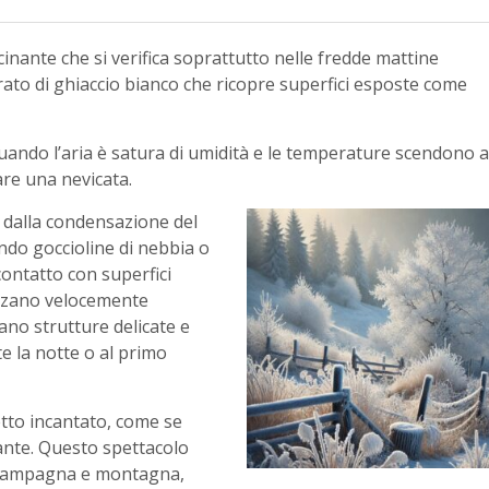
ante che si verifica soprattutto nelle fredde mattine
strato di ghiaccio bianco che ricopre superfici esposte come
uando l’aria è satura di umidità e le temperature scendono a
re una nevicata.
e dalla condensazione del
ndo goccioline di nebbia o
contatto con superfici
llizzano velocemente
ano strutture delicate e
te la notte o al primo
tto incantato, come se
lante. Questo spettacolo
i campagna e montagna,