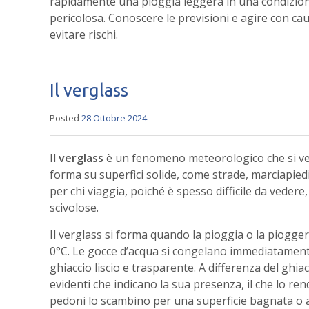
rapidamente una pioggia leggera in una condizi
pericolosa. Conoscere le previsioni e agire con cau
evitare rischi.
Il verglass
Posted
28 Ottobre 2024
Il
verglass
è un fenomeno meteorologico che si veri
forma su superfici solide, come strade, marciapiedi, 
per chi viaggia, poiché è spesso difficile da ved
scivolose.
Il verglass si forma quando la pioggia o la piogge
0°C. Le gocce d’acqua si congelano immediatamente
ghiaccio liscio e trasparente. A differenza del ghia
evidenti che indicano la sua presenza, il che lo r
pedoni lo scambino per una superficie bagnata o asc