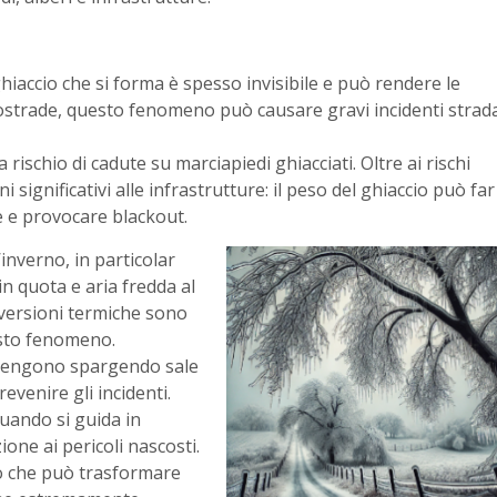
ghiaccio che si forma è spesso invisibile e può rendere le
ostrade, questo fenomeno può causare gravi incidenti strada
ischio di cadute su marciapiedi ghiacciati. Oltre ai rischi
ni significativi alle infrastrutture: il peso del ghiaccio può far
e e provocare blackout.
’inverno, in particolar
n quota e aria fredda al
nversioni termiche sono
sto fenomeno.
tervengono spargendo sale
evenire gli incidenti.
quando si guida in
ione ai pericoli nascosti.
so che può trasformare