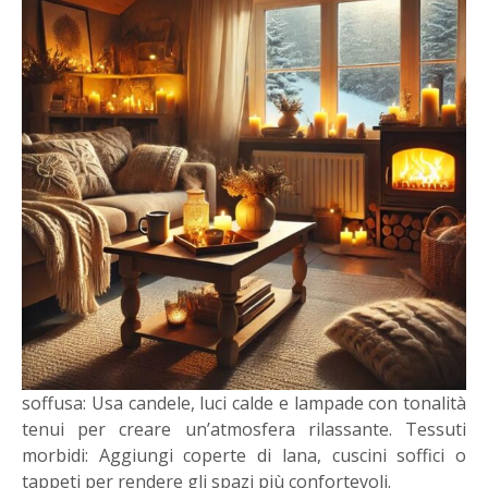
soffusa: Usa candele, luci calde e lampade con tonalità
tenui per creare un’atmosfera rilassante. Tessuti
morbidi: Aggiungi coperte di lana, cuscini soffici o
tappeti per rendere gli spazi più confortevoli.