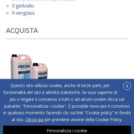
Il gelicidio
Il verglass
ACQUISTA
Questo sito utilizza cookie, anche di terze parti, per
X
funzionalità del sito e attività statistiche. Se vuoi saperne di
più o negare il consenso a tutti o ad alcuni cookie clicca sul
®
Acquista online Below Zero
l'antigelo liquido adatto
pulsante "Personalizza i cookie". È possibile revocare il consenso
a tutti i tipi di superfici.
in qualsiasi momento facendo clic sul link "Cookie policy" in fondo
ACQUISTA
al sito.
Clicca qui
per prendere visione della Cookie Policy.
Personalizza i cookie