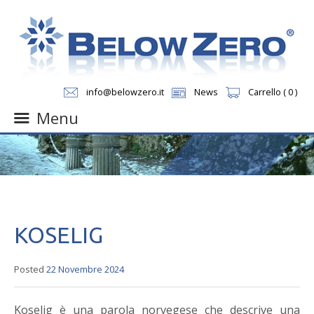
info@belowzero.it
News
Carrello ( 0 )
Menu
Skip
to
content
KOSELIG
Posted
22 Novembre 2024
Koselig è una parola norvegese che descrive una