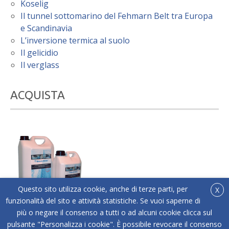
Koselig
Il tunnel sottomarino del Fehmarn Belt tra Europa
e Scandinavia
L’inversione termica al suolo
Il gelicidio
Il verglass
ACQUISTA
Questo sito utilizza cookie, anche di terze parti, per
X
funzionalità del sito e attività statistiche. Se vuoi saperne di
più o negare il consenso a tutti o ad alcuni cookie clicca sul
®
Acquista online Below Zero
l'antigelo liquido adatto
pulsante "Personalizza i cookie". È possibile revocare il consenso
a tutti i tipi di superfici.