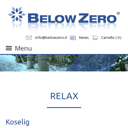
info@belowzero.it
News
Carrello ( 0 )
Menu
Skip
to
content
RELAX
Koselig