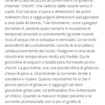
caratterizzata da piccoli accumuli sferici di ghiaccio,
chiamati “chicchi”, che cadono dalle nuvole verso il
suolo. Essi variano in peso e dimensioni: da pochi
millimetri fino a raggiungere dimensioni paragonabili
a una palla da tennis. Tale fenomeno, come spiegato
da meteo.it, avviene quasi sempre in occasione di
temporali associati a cumulonembi (grande nuvola
ricca di acqua che si sviluppa in verticale). Le correnti
ascendenti dei cumulonembi, cariche di aria calda e
umida proveniente dal suolo, risalgono in aria dove
incontrano temperature molto più fredde. Qui le
goccioline di acqua si cristallizzano formando proto-
chicchi. La gocciolina, ora una piccola sfera di ghiaccio,
cresce di peso e, incontrando la corrente, tende a
scendere e risalire. Questo movimento fa sì che il
piccolo pezzo di ghiaccio si aggreghi ad altre
goccioline ghiacciate, stratificandosi fino a diventare
un chicco. Quando la massa è troppo pesante e la
corrente ascensionale non è più in grado di