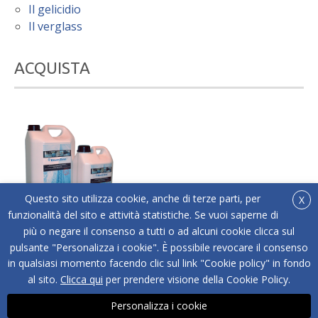
Il gelicidio
Il verglass
ACQUISTA
Questo sito utilizza cookie, anche di terze parti, per
X
funzionalità del sito e attività statistiche. Se vuoi saperne di
più o negare il consenso a tutti o ad alcuni cookie clicca sul
®
Acquista online Below Zero
l'antigelo liquido adatto
pulsante "Personalizza i cookie". È possibile revocare il consenso
a tutti i tipi di superfici.
in qualsiasi momento facendo clic sul link "Cookie policy" in fondo
ACQUISTA
al sito.
Clicca qui
per prendere visione della Cookie Policy.
Personalizza i cookie