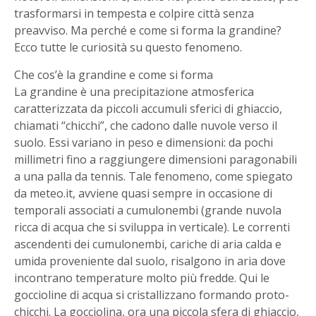
trasformarsi in tempesta e colpire città senza
preavviso. Ma perché e come si forma la grandine?
Ecco tutte le curiosità su questo fenomeno.
Che cos’è la grandine e come si forma
La grandine è una precipitazione atmosferica
caratterizzata da piccoli accumuli sferici di ghiaccio,
chiamati “chicchi”, che cadono dalle nuvole verso il
suolo. Essi variano in peso e dimensioni: da pochi
millimetri fino a raggiungere dimensioni paragonabili
a una palla da tennis. Tale fenomeno, come spiegato
da meteo.it, avviene quasi sempre in occasione di
temporali associati a cumulonembi (grande nuvola
ricca di acqua che si sviluppa in verticale). Le correnti
ascendenti dei cumulonembi, cariche di aria calda e
umida proveniente dal suolo, risalgono in aria dove
incontrano temperature molto più fredde. Qui le
goccioline di acqua si cristallizzano formando proto-
chicchi. La gocciolina, ora una piccola sfera di ghiaccio,