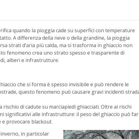
ifica quando la pioggia cade su superfici con temperature
atto. A differenza della neve o della grandine, la pioggia
sa strati d’aria più calda, ma si trasforma in ghiaccio non
uesto fenomeno crea uno strato spesso e trasparente di
i, alberi e infrastrutture.
ghiaccio che si forma è spesso invisibile e può rendere le
ostrade, questo fenomeno può causare gravi incidenti strada
ischio di cadute su marciapiedi ghiacciati. Oltre ai rischi
ni significativi alle infrastrutture: il peso del ghiaccio può far
e e provocare blackout.
’inverno, in particolar