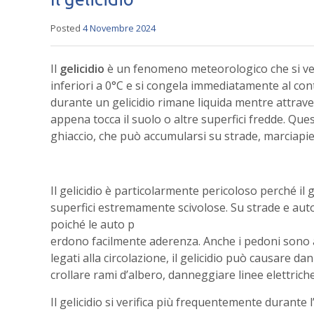
Posted
4 Novembre 2024
Il
gelicidio
è un fenomeno meteorologico che si ver
inferiori a 0°C e si congela immediatamente al cont
durante un gelicidio rimane liquida mentre attraver
appena tocca il suolo o altre superfici fredde. Q
ghiaccio, che può accumularsi su strade, marciapied
Il gelicidio è particolarmente pericoloso perché il 
superfici estremamente scivolose. Su strade e aut
poiché le auto p
erdono facilmente aderenza. Anche i pedoni sono a r
legati alla circolazione, il gelicidio può causare dan
crollare rami d’albero, danneggiare linee elettrich
Il gelicidio si verifica più frequentemente durante l