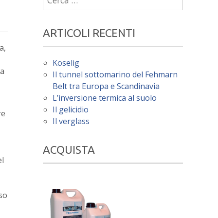
per:
ARTICOLI RECENTI
a,
Koselig
la
Il tunnel sottomarino del Fehmarn
Belt tra Europa e Scandinavia
L’inversione termica al suolo
Il gelicidio
re
Il verglass
ACQUISTA
el
rso