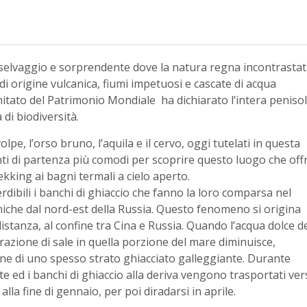
selvaggio e sorprendente dove la natura regna incontrastat
i origine vulcanica, fiumi impetuosi e cascate di acqua
mitato del Patrimonio Mondiale ha dichiarato l’intera peniso
di biodiversità.
lpe, l’orso bruno, l’aquila e il cervo, oggi tutelati in questa
nti di partenza più comodi per scoprire questo luogo che off
rekking ai bagni termali a cielo aperto.
erdibili i banchi di ghiaccio che fanno la loro comparsa nel
niche dal nord-est della Russia. Questo fenomeno si origina
distanza, al confine tra Cina e Russia. Quando l’acqua dolce d
azione di sale in quella porzione del mare diminuisce,
ne di uno spesso strato ghiacciato galleggiante. Durante
 ed i banchi di ghiaccio alla deriva vengono trasportati ve
lla fine di gennaio, per poi diradarsi in aprile.