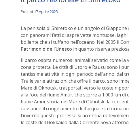
Posted
17 Aprile 2023
La penisola di Shiretoko è un angolo di Giappone 
con panorami fatti di aspre vette montuose, laghi d
bollente che si tuffano nell’oceano. Nel 2005 il Co
Patrimonio dell’Unesco
in quanto riserva preziosa 
Il parco ospita numerosi animali selvatici come la vo
zona protetta. Le città di Utoro e Rausu sono i pu
tantissime attività in ogni periodo dell’anno, dal t
Tra le varie attrazioni che offre il parco, sono imp
Mare di Okhotsk, trasportati verso le coste nippo
alla foce del fiume Amur, che scorre a 1.000 km di 
fiume Amur sfocia nel Mare di Okhotsk, la concentr
causando il congelamento dell’acqua e la formazio
l’inverno questo processo si accentua notevolmente
le coste dell’Hokkaido dalla Corrente Soya attorno a