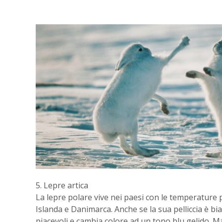
5. Lepre artica
La lepre polare vive nei paesi con le temperature 
Islanda e Danimarca. Anche se la sua pelliccia è bi
piacevoli e cambia colore ad un tono blu gelido. M