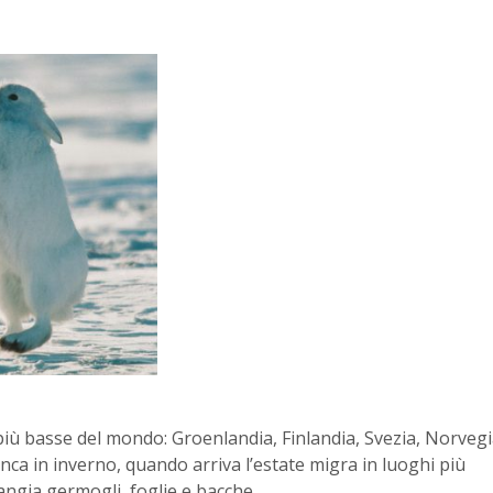
più basse del mondo: Groenlandia, Finlandia, Svezia, Norvegi
anca in inverno, quando arriva l’estate migra in luoghi più
angia germogli, foglie e bacche.