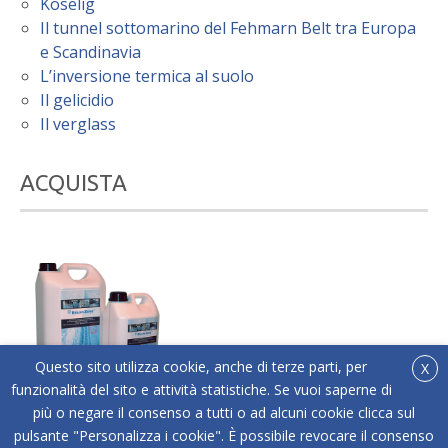
Koselig
Il tunnel sottomarino del Fehmarn Belt tra Europa
e Scandinavia
L’inversione termica al suolo
Il gelicidio
Il verglass
ACQUISTA
Questo sito utilizza cookie, anche di terze parti, per
X
funzionalità del sito e attività statistiche. Se vuoi saperne di
più o negare il consenso a tutti o ad alcuni cookie clicca sul
®
Acquista online Below Zero
l'antigelo liquido adatto
pulsante "Personalizza i cookie". È possibile revocare il consenso
a tutti i tipi di superfici.