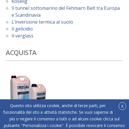
Koselig
Il tunnel sottomarino del Fehmarn Belt tra Europa
e Scandinavia
L’inversione termica al suolo
Il gelicidio
Il verglass
ACQUISTA
Questo sito utilizza cookie, anche di terze parti, per
X
funzionalità del sito e attività statistiche. Se vuoi saperne di
più o negare il consenso a tutti o ad alcuni cookie clicca sul
®
Acquista online Below Zero
l'antigelo liquido adatto
pulsante "Personalizza i cookie". È possibile revocare il consenso
a tutti i tipi di superfici.