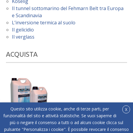
Koselig
Il tunnel sottomarino del Fehmarn Belt tra Europa
e Scandinavia
L’inversione termica al suolo
Il gelicidio
Il verglass
ACQUISTA
Questo sito utilizza cookie, anche di terze parti, per
X
funzionalità del sito e attività statistiche. Se vuoi saperne di
più o negare il consenso a tutti o ad alcuni cookie clicca sul
®
Acquista online Below Zero
l'antigelo liquido adatto
pulsante "Personalizza i cookie". È possibile revocare il consenso
a tutti i tipi di superfici.