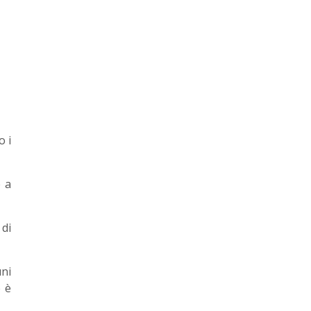
o i
e a
 di
ni
e è