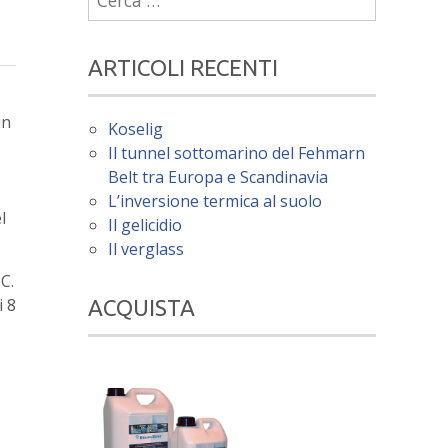
per:
ARTICOLI RECENTI
in
Koselig
Il tunnel sottomarino del Fehmarn
Belt tra Europa e Scandinavia
L’inversione termica al suolo
l
Il gelicidio
Il verglass
C.
i 8
ACQUISTA