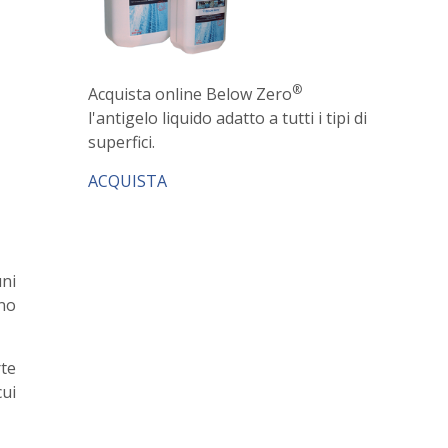
®
Acquista online Below Zero
l'antigelo liquido adatto a tutti i tipi di
superfici.
ACQUISTA
uni
eno
rte
ui