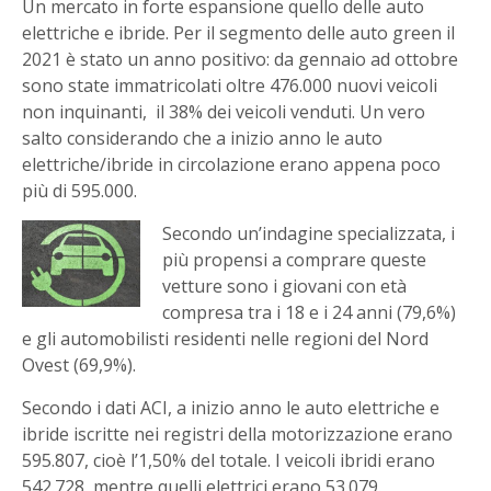
Un mercato in forte espansione quello delle auto
elettriche e ibride. Per il segmento delle auto green il
2021 è stato un anno positivo: da gennaio ad ottobre
sono state immatricolati oltre 476.000 nuovi veicoli
non inquinanti, il 38% dei veicoli venduti. Un vero
salto considerando che a inizio anno le auto
elettriche/ibride in circolazione erano appena poco
più di 595.000.
Secondo un’indagine specializzata, i
più propensi a comprare queste
vetture sono i giovani con età
compresa tra i 18 e i 24 anni (79,6%)
e gli automobilisti residenti nelle regioni del Nord
Ovest (69,9%).
Secondo i dati ACI, a inizio anno le auto elettriche e
ibride iscritte nei registri della motorizzazione erano
595.807, cioè l’1,50% del totale. I veicoli ibridi erano
542.728, mentre quelli elettrici erano 53.079.