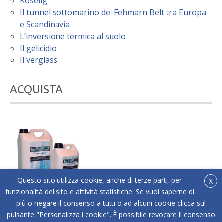
Koselig
Il tunnel sottomarino del Fehmarn Belt tra Europa
e Scandinavia
L’inversione termica al suolo
Il gelicidio
Il verglass
ACQUISTA
Questo sito utilizza cookie, anche di terze parti, per
X
funzionalità del sito e attività statistiche. Se vuoi saperne di
più o negare il consenso a tutti o ad alcuni cookie clicca sul
®
Acquista online Below Zero
l'antigelo liquido adatto
pulsante "Personalizza i cookie". È possibile revocare il consenso
a tutti i tipi di superfici.