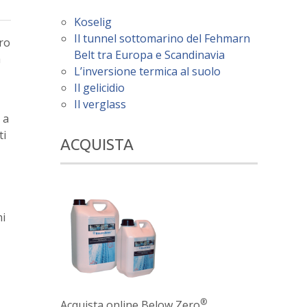
Koselig
Il tunnel sottomarino del Fehmarn
ero
Belt tra Europa e Scandinavia
a
L’inversione termica al suolo
Il gelicidio
Il verglass
 a
ti
ACQUISTA
ni
®
Acquista online Below Zero