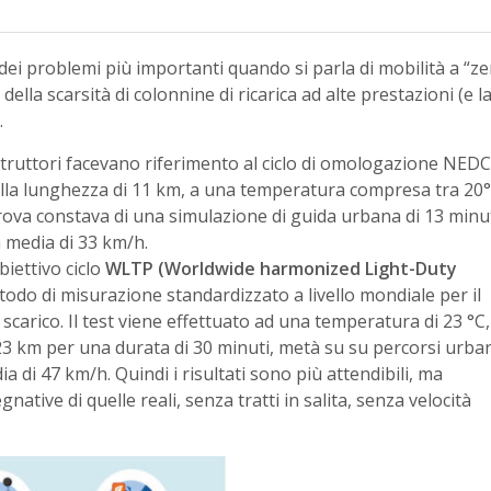
ei problemi più importanti quando si parla di mobilità a “z
ella scarsità di colonnine di ricarica ad alte prestazioni (e l
.
ostruttori facevano riferimento al ciclo di omologazione NEDC
della lunghezza di 11 km, a una temperatura compresa tra 20°
rova constava di una simulazione di guida urbana di 13 minu
à media di 33 km/h.
biettivo ciclo
WLTP
(
Worldwide harmonized Light-Duty
do di misurazione standardizzato a livello mondiale per il
scarico. Il test viene effettuato ad una temperatura di 23 °C,
23 km per una durata di 30 minuti, metà su su percorsi urba
 di 47 km/h. Quindi i risultati sono più attendibili, ma
ive di quelle reali, senza tratti in salita, senza velocità