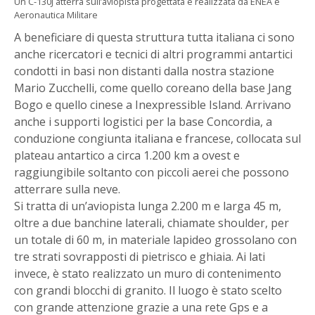
Un C-130J atterra sull’aviopista progettata e realizzata da ENEA e
Aeronautica Militare
A beneficiare di questa struttura tutta italiana ci sono
anche ricercatori e tecnici di altri programmi antartici
condotti in basi non distanti dalla nostra stazione
Mario Zucchelli, come quello coreano della base Jang
Bogo e quello cinese a Inexpressible Island. Arrivano
anche i supporti logistici per la base Concordia, a
conduzione congiunta italiana e francese, collocata sul
plateau antartico a circa 1.200 km a ovest e
raggiungibile soltanto con piccoli aerei che possono
atterrare sulla neve.
Si tratta di un’aviopista lunga 2.200 m e larga 45 m,
oltre a due banchine laterali, chiamate shoulder, per
un totale di 60 m, in materiale lapideo grossolano con
tre strati sovrapposti di pietrisco e ghiaia. Ai lati
invece, è stato realizzato un muro di contenimento
con grandi blocchi di granito. Il luogo è stato scelto
con grande attenzione grazie a una rete Gps e a