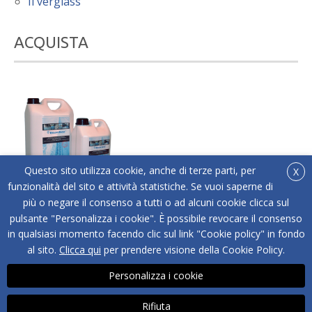
Il verglass
ACQUISTA
Questo sito utilizza cookie, anche di terze parti, per
X
funzionalità del sito e attività statistiche. Se vuoi saperne di
più o negare il consenso a tutti o ad alcuni cookie clicca sul
®
Acquista online Below Zero
l'antigelo liquido adatto
pulsante "Personalizza i cookie". È possibile revocare il consenso
a tutti i tipi di superfici.
in qualsiasi momento facendo clic sul link "Cookie policy" in fondo
ACQUISTA
al sito.
Clicca qui
per prendere visione della Cookie Policy.
Personalizza i cookie
Rifiuta
Copyright © BELOW ZERO® - NOICE SRL | P.IVA 04487560262 | Via Strada