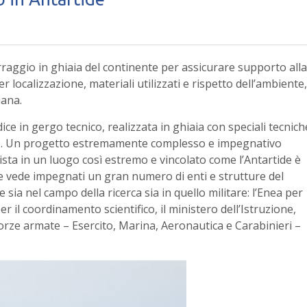
erraggio in ghiaia del continente per assicurare supporto alla
r localizzazione, materiali utilizzati e rispetto dell’ambiente,
iana.
ice in gergo tecnico, realizzata in ghiaia con speciali tecnich
ne. Un progetto estremamente complesso e impegnativo
 pista in un luogo così estremo e vincolato come l’Antartide è
he vede impegnati un gran numero di enti e strutture del
sia nel campo della ricerca sia in quello militare: l’Enea per
r il coordinamento scientifico, il ministero dell’Istruzione,
 forze armate – Esercito, Marina, Aeronautica e Carabinieri –