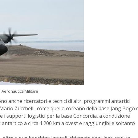
e Aeronautica Militare
ono anche ricercatori e tecnici di altri programmi antartici
e Mario Zucchelli, come quello coreano della base Jang Bogo 
e i supporti logistici per la base Concordia, a conduzione
u antartico a circa 1.200 km a ovest e raggiungibile soltanto
m, oltre a due banchine laterali, chiamate shoulder, per un