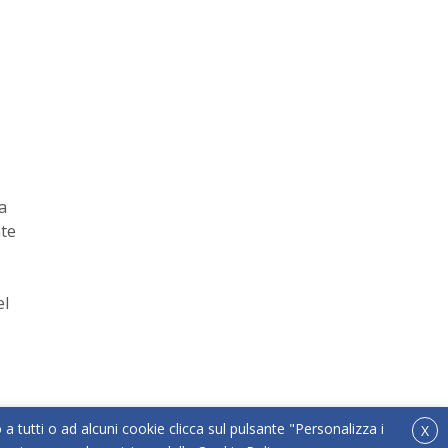
a
nte
el
o a tutti o ad alcuni cookie clicca sul pulsante "Personalizza i
X