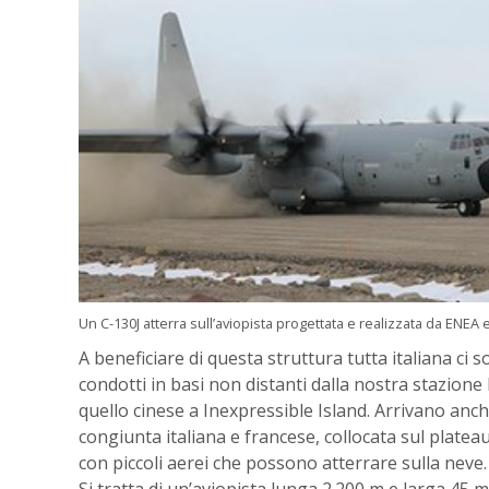
Un C-130J atterra sull’aviopista progettata e realizzata da ENEA 
A beneficiare di questa struttura tutta italiana ci s
condotti in basi non distanti dalla nostra stazion
quello cinese a Inexpressible Island. Arrivano anch
congiunta italiana e francese, collocata sul platea
con piccoli aerei che possono atterrare sulla neve.
Si tratta di un’aviopista lunga 2.200 m e larga 45 