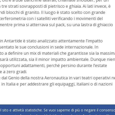
re strati sovrapposti di pietrisco e ghiaia. Ai lati invece, è
i blocchi di granito. Il luogo è stato scelto con grande
erferometria con i satelliti verificando i movimenti del
mentre prima si atterrava sul pack, su una lastra di ghiaccio
n Antartide è stato analizzato attentamente l’impatto
sentato le sue conclusioni in sede internazionale. In
ato a definire un mix di materiali che garantisse sia la massim
a sarà utilizzata, sia il minor impatto ambientale. Dunque nie
 opportuni adattamenti, perché persino durante l’estate
 a zero gradi.
dal Genio della nostra Aeronautica in vari teatri operativi n
 Italia e per addestrare gli equipaggi, italiani o di nazioni
l sito e attività statistiche. Se vuoi saperne di più o negare il consens