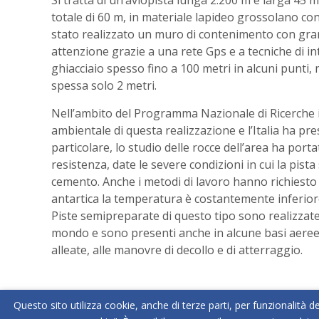
totale di 60 m, in materiale lapideo grossolano con t
stato realizzato un muro di contenimento con grand
attenzione grazie a una rete Gps e a tecniche di int
ghiacciaio spesso fino a 100 metri in alcuni punti, 
spessa solo 2 metri.
Nell’ambito del Programma Nazionale di Ricerche i
ambientale di questa realizzazione e l’Italia ha pre
particolare, lo studio delle rocce dell’area ha port
resistenza, date le severe condizioni in cui la pist
cemento. Anche i metodi di lavoro hanno richiesto
antartica la temperatura è costantemente inferiore
Piste semipreparate di questo tipo sono realizzate 
mondo e sono presenti anche in alcune basi aeree in
alleate, alle manovre di decollo e di atterraggio.
Questo sito utilizza cookie, anche di terze parti, per funzionalità de