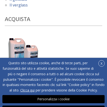
Il verglass
ACQUISTA
Questo sito utilizza cookie, anche di terze parti, per
X
funzionalità del sito e attività statistiche. Se vuoi saperne di
più o negare il consenso a tutti o ad alcuni cookie clicca sul
®
Acquista online Below Zero
l'antigelo liquido adatto
pulsante "Personalizza i cookie". È possibile revocare il consenso
a tutti i tipi di superfici.
in qualsiasi momento facendo clic sul link "Cookie policy" in fondo
ACQUISTA
al sito.
Clicca qui
per prendere visione della Cookie Policy.
Personalizza i cookie