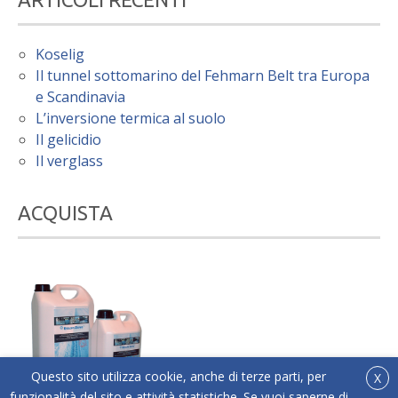
Koselig
Il tunnel sottomarino del Fehmarn Belt tra Europa
e Scandinavia
L’inversione termica al suolo
Il gelicidio
Il verglass
ACQUISTA
Questo sito utilizza cookie, anche di terze parti, per
X
funzionalità del sito e attività statistiche. Se vuoi saperne di