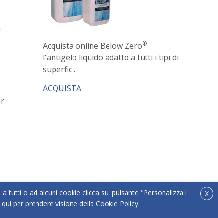
a
®
Acquista online Below Zero
l'antigelo liquido adatto a tutti i tipi di
superfici.
ACQUISTA
r
o a tutti o ad alcuni cookie clicca sul pulsante "Personalizza i
X
 qui
per prendere visione della Cookie Policy.
t
| Powered by
sersis.com
|
Privacy policy
|
Cookie policy