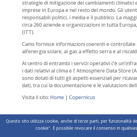
strategie di mitigazione dei cambiamenti climatici e
imprese in Europa e nel resto del mondo. Gli utenti 
responsabili politici, i media e il pubblico. La ma
circa 260 aziende e organizzazioni in tutta Europa
(ITT).
Cams fornisce informazioni coerenti e controllate di
all’energia solare, ai gas a effetto serra e al risc
Al centro di entrambi i servizi operativi c’è un’infra
i dati relativi al clima e l’ Atmosphere Data Store (
sono dotati di tutti gli aspetti essenziali per ricava
dati, tra cui la documentazione e le valutazioni de
Visita il sito:
Home | Copernicus
Questo sito utilizza cookie, anche di terze parti, per funzionalità de
cookie". È possibile revocare il consenso in qualsia
Copyright © BELOW ZERO® - NOICE SRL | P.IVA 04487560262 