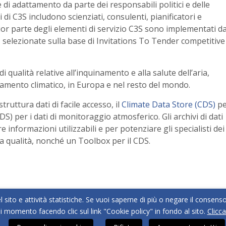
 di adattamento da parte dei responsabili politici e delle
di C3S includono scienziati, consulenti, pianificatori e
ggior parte degli elementi di servizio C3S sono implementati d
, selezionate sulla base di Invitations To Tender competitive
 qualità relative all’inquinamento e alla salute dell’aria,
aldamento climatico, in Europa e nel resto del mondo.
struttura dati di facile accesso, il
Climate Data Store (CDS)
pe
ADS) per i dati di monitoraggio atmosferico. Gli archivi di dati
re informazioni utilizzabili e per potenziare gli specialisti dei
lla qualità, nonché un Toolbox per il CDS.
l sito e attività statistiche. Se vuoi saperne di più o negare il consens
si momento facendo clic sul link "Cookie policy" in fondo al sito.
Clicca
| Via Strada Muson 2/C | 31011 Asolo (TV) | Tel. 0423 563057 |
info@belowzero.i