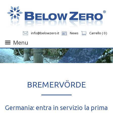
info@belowzero.it
News
Carrello ( 0 )
Menu
Skip
to
content
BREMERVÖRDE
Germania: entra in servizio la prima