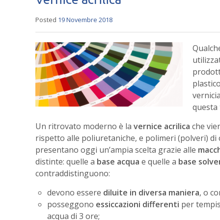
Posted
19 Novembre 2018
Qualche
utilizza
prodott
plastic
vernici
questa t
Un ritrovato moderno è la
vernice acrilica
che vien
rispetto alle poliuretaniche, e polimeri (polveri) di
presentano oggi un’ampia scelta grazie alle
macch
distinte: quelle a
base acqua
e quelle a
base solve
contraddistinguono:
devono essere
diluite in diversa maniera
, o co
posseggono
essiccazioni differenti
per tempist
acqua di 3 ore;