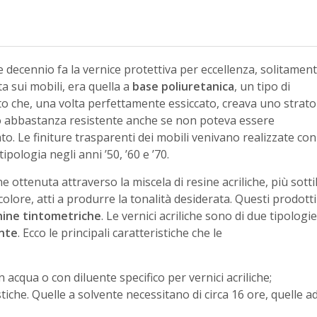
 decennio fa la vernice protettiva per eccellenza, solitamen
ta sui mobili, era quella a
base poliuretanica
, un tipo di
o che, una volta perfettamente essiccato, creava uno strato
o abbastanza resistente anche se non poteva essere
ato. Le finiture trasparenti dei mobili venivano realizzate con
ipologia negli anni ’50, ’60 e ’70.
e ottenuta attraverso la miscela di resine acriliche, più sottil
 colore, atti a produrre la tonalità desiderata. Questi prodotti
ine tintometriche
. Le vernici acriliche sono di due tipologie
nte
. Ecco le principali caratteristiche che le
n acqua o con diluente specifico per vernici acriliche;
iche. Quelle a solvente necessitano di circa 16 ore, quelle a