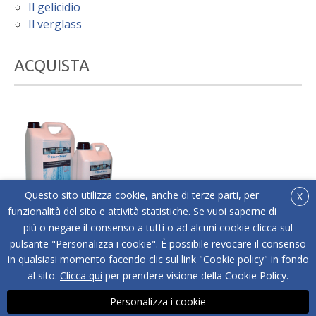
Il gelicidio
Il verglass
ACQUISTA
Questo sito utilizza cookie, anche di terze parti, per
X
funzionalità del sito e attività statistiche. Se vuoi saperne di
più o negare il consenso a tutti o ad alcuni cookie clicca sul
®
Acquista online Below Zero
l'antigelo liquido adatto
pulsante "Personalizza i cookie". È possibile revocare il consenso
a tutti i tipi di superfici.
in qualsiasi momento facendo clic sul link "Cookie policy" in fondo
ACQUISTA
al sito.
Clicca qui
per prendere visione della Cookie Policy.
Personalizza i cookie