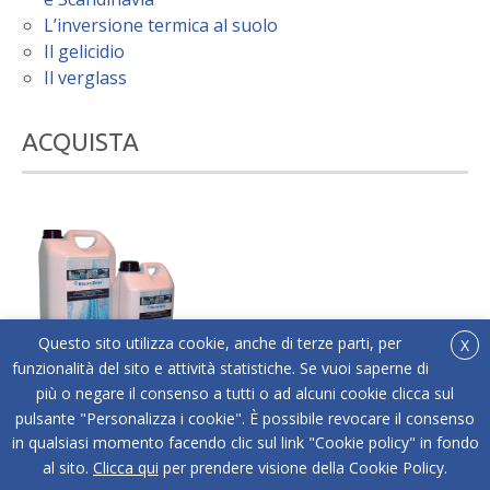
L’inversione termica al suolo
Il gelicidio
Il verglass
ACQUISTA
Questo sito utilizza cookie, anche di terze parti, per
X
funzionalità del sito e attività statistiche. Se vuoi saperne di
più o negare il consenso a tutti o ad alcuni cookie clicca sul
®
Acquista online Below Zero
l'antigelo liquido adatto
pulsante "Personalizza i cookie". È possibile revocare il consenso
a tutti i tipi di superfici.
in qualsiasi momento facendo clic sul link "Cookie policy" in fondo
ACQUISTA
al sito.
Clicca qui
per prendere visione della Cookie Policy.