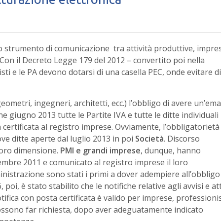
ovo strumento di comunicazione tra attività produttive, impre
Con il Decreto Legge 179 del 2012 – convertito poi nella
sti e le PA devono dotarsi di una casella PEC, onde evitare di
geometri, ingegneri, architetti, ecc.) l’obbligo di avere un’ema
ine giugno 2013 tutte le Partite IVA e tutte le ditte individuali
 certificata al registro imprese. Ovviamente, l’obbligatorietà
ve ditte aperte dal luglio 2013 in poi
Società
. Discorso
loro dimensione.
PMI e grandi imprese
, dunque, hanno
vembre 2011 e comunicato al registro imprese il loro
ministrazione sono stati i primi a dover adempiere all’obbligo
oi, è stato stabilito che le notifiche relative agli avvisi e att
otifica con posta certificata è valido per imprese, professionis
e possono far richiesta, dopo aver adeguatamente indicato