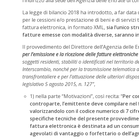
l’indirizzo alla sede dell’Agenzia delle Entrate di 
La legge di bilancio 2018 ha introdotto, a far data
per le cessioni e/o prestazione di beni e di servizi 
fattura elettronica, in formato XML,
sia l’unico s
fatture emesse con modalità diverse, saranno i
Il provvedimento del Direttore dell’Agenzia delle En
per l’emissione e la ricezione delle fatture elettroniche
soggetti residenti, stabiliti o identificati nel territorio 
Interscambio, nonché per la trasmissione telematica dei
transfrontaliere e per l’attuazione delle ulteriori dispos
legislativo 5 agosto 2015, n. 127”
,
1) nella parte “Motivazioni”, così recita: “
Per con
controparte, l’emittente deve compilare nel f
valorizzandolo con il codice numerico di 7 cif
specifiche tecniche del presente provvedime
fattura elettronica è destinata ad un consum
agevolati di vantaggio o forfettario o dell’ag