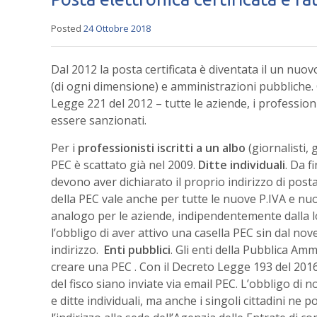
Posted
24 Ottobre 2018
Dal 2012 la posta certificata è diventata il un nu
(di ogni dimensione) e amministrazioni pubbliche. 
Legge 221 del 2012 – tutte le aziende, i professioni
essere sanzionati.
Per i
professionisti iscritti a un albo
(giornalisti, 
PEC è scattato già nel 2009.
Ditte individuali
. Da f
devono aver dichiarato il proprio indirizzo di posta
della PEC vale anche per tutte le nuove P.IVA e nuo
analogo per le aziende, indipendentemente dalla 
l’obbligo di aver attivo una casella PEC sin dal no
indirizzo.
Enti pubblici
. Gli enti della Pubblica Am
creare una PEC . Con il Decreto Legge 193 del 2016, p
del fisco siano inviate via email PEC. L’obbligo di n
e ditte individuali, ma anche i singoli cittadini n