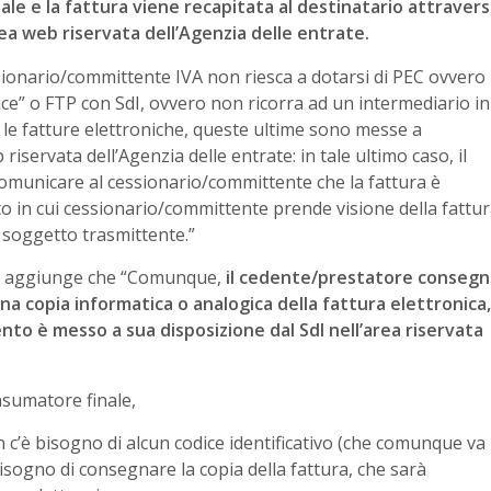
ale e la fattura viene recapitata al destinatario attraver
rea web riservata dell’Agenzia delle entrate.
cessionario/committente IVA non riesca a dotarsi di PEC ovvero
ce” o FTP con SdI, ovvero non ricorra ad un intermediario in
o le fatture elettroniche, queste ultime sono messe a
iservata dell’Agenzia delle entrate: in tale ultimo caso, il
municare al cessionario/committente che la fattura è
to in cui cessionario/committente prende visione della fattu
l soggetto trasmittente.”
ca) aggiunge che “Comunque,
il cedente/prestatore consegn
a copia informatica o analogica della fattura elettronica,
o è messo a sua disposizione dal SdI nell’area riservata
onsumatore finale,
n c’è bisogno di alcun codice identificativo (che comunque va
sogno di consegnare la copia della fattura, che sarà