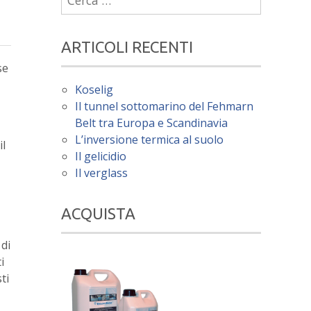
per:
ARTICOLI RECENTI
se
Koselig
Il tunnel sottomarino del Fehmarn
Belt tra Europa e Scandinavia
L’inversione termica al suolo
il
Il gelicidio
Il verglass
ACQUISTA
 di
i
ti