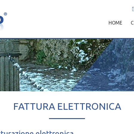
SKIP
HOME
C
TO
CONTENT
FATTURA ELETTRONICA
atturazione elettronica