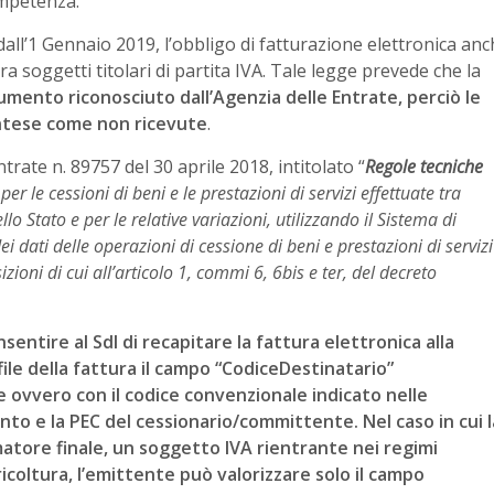
competenza.
 dall’1 Gennaio 2019, l’obbligo di fatturazione elettronica an
tra soggetti titolari di partita IVA. Tale legge prevede che la
trumento riconosciuto dall’Agenzia delle Entrate, perciò le
ntese come non ricevute
.
trate n. 89757 del 30 aprile 2018, intitolato “
Regole tecniche
per le cessioni di beni e le prestazioni di servizi effettuate tra
dello Stato e per le relative variazioni, utilizzando il Sistema di
 dati delle operazioni di cessione di beni e prestazioni di servizi
izioni di cui all’articolo 1, commi 6, 6bis e ter, del decreto
sentire al SdI di recapitare la fattura elettronica alla
ile della fattura il campo “CodiceDestinatario”
re ovvero con il codice convenzionale indicato nelle
nto e la PEC del cessionario/committente.
Nel caso in cui l
atore finale, un soggetto IVA rientrante nei regimi
ricoltura, l’emittente può valorizzare solo il campo