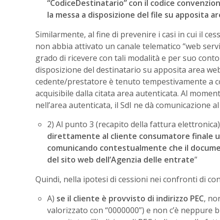
“CodiceDestinatario” con il codice convenzion
la messa a disposizione del file su apposita a
Similarmente, al fine di prevenire i casi in cui il 
non abbia attivato un canale telematico “web servi
grado di ricevere con tali modalità e per suo cont
disposizione del destinatario su apposita area web r
cedente/prestatore è tenuto tempestivamente a co
acquisibile dalla citata area autenticata. Al momen
nell’area autenticata, il SdI ne dà comunicazione a
2) Al punto 3 (recapito della fattura elettroni
direttamente al cliente consumatore finale un
comunicando contestualmente che il document
del sito web dell’Agenzia delle entrate
”
Quindi, nella ipotesi di cessioni nei confronti di c
A)
se il cliente è provvisto di indirizzo PEC
, no
valorizzato con “0000000”) e non c’è neppure bi