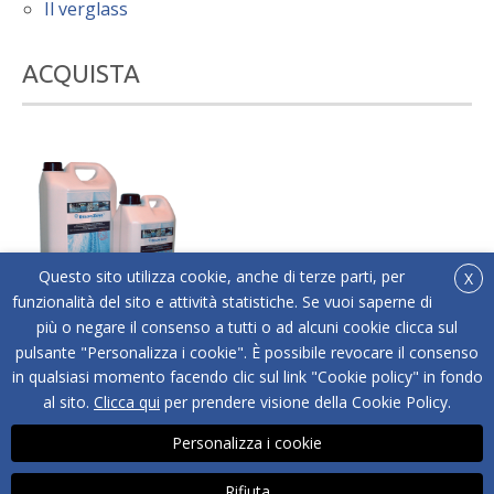
Il verglass
ACQUISTA
Questo sito utilizza cookie, anche di terze parti, per
X
funzionalità del sito e attività statistiche. Se vuoi saperne di
più o negare il consenso a tutti o ad alcuni cookie clicca sul
®
Acquista online Below Zero
l'antigelo liquido adatto
pulsante "Personalizza i cookie". È possibile revocare il consenso
a tutti i tipi di superfici.
in qualsiasi momento facendo clic sul link "Cookie policy" in fondo
ACQUISTA
al sito.
Clicca qui
per prendere visione della Cookie Policy.
Personalizza i cookie
Rifiuta
Copyright © BELOW ZERO® - NOICE SRL | P.IVA 04487560262 | Via Strada