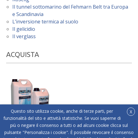
Il tunnel sottomarino del Fehmarn Belt tra Europa
e Scandinavia
L’inversione termica al suolo
Il gelicidio
Il verglass
ACQUISTA
Questo sito utilizza cookie, anche di terze parti, per
X
funzionalità del sito e attività statistiche. Se vuoi saperne di
più o negare il consenso a tutti o ad alcuni cookie clicca sul
®
Acquista online Below Zero
l'antigelo liquido adatto
pulsante "Personalizza i cookie". È possibile revocare il consenso
a tutti i tipi di superfici.