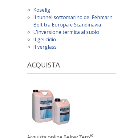
Koselig
Il tunnel sottomarino del Fehmarn
Belt tra Europa e Scandinavia
L’inversione termica al suolo
Il gelicidio
Il verglass
ACQUISTA
®
Acquista online Below Zero