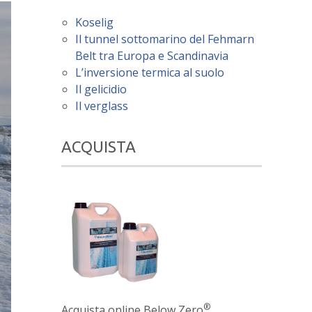
Koselig
Il tunnel sottomarino del Fehmarn
Belt tra Europa e Scandinavia
L’inversione termica al suolo
Il gelicidio
Il verglass
ACQUISTA
®
Acquista online Below Zero