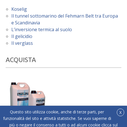
Koselig
Il tunnel sottomarino del Fehmarn Belt tra Europa
e Scandinavia
L’inversione termica al suolo
Il gelicidio
Il verglass
ACQUISTA
Questo sito utilizza cookie, anche di terze parti, per
X
funzionalità del sito e attività statistiche. Se vuoi saperne di
più o negare il consenso a tutti o ad alcuni cookie clicca sul
®
Acquista online Below Zero
l'antigelo liquido adatto