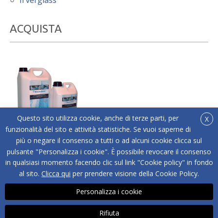
Il verglass
ACQUISTA
Questo sito utilizza cookie, anche di terze parti, per
X
funzionalità del sito e attività statistiche. Se vuoi saperne di
più o negare il consenso a tutti o ad alcuni cookie clicca sul
®
Acquista online Below Zero
l'antigelo liquido adatto
pulsante "Personalizza i cookie". È possibile revocare il consenso
a tutti i tipi di superfici.
in qualsiasi momento facendo clic sul link "Cookie policy" in fondo
ACQUISTA
al sito.
Clicca qui
per prendere visione della Cookie Policy.
Personalizza i cookie
Rifiuta
Copyright © BELOW ZERO® - NOICE SRL | P.IVA 04487560262 | Via Strada