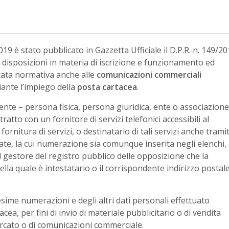
019 è stato pubblicato in Gazzetta Ufficiale il D.P.R. n. 149/2
disposizioni in materia di iscrizione e funzionamento ed
tata normativa anche alle
comunicazioni commerciali
iante l’impiego della
posta cartacea
.
nte – persona fisica, persona giuridica, ente o associazione
ratto con un fornitore di servizi telefonici accessibili al
fornitura di servizi, o destinatario di tali servizi anche trami
te, la cui numerazione sia comunque inserita negli elenchi,
 gestore del registro pubblico delle opposizione che la
la quale è intestatario o il corrispondente indirizzo postale
sime numerazioni e degli altri dati personali effettuato
ea, per fini di invio di materiale pubblicitario o di vendita
ercato o di comunicazioni commerciale.