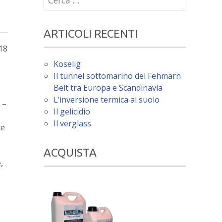
per:
ARTICOLI RECENTI
018
Koselig
Il tunnel sottomarino del Fehmarn
Belt tra Europa e Scandinavia
L’inversione termica al suolo
 –
Il gelicidio
Il verglass
te
ACQUISTA
,