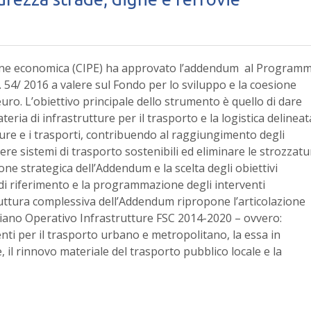
ione economica (CIPE) ha approvato l’addendum al Program
 54/ 2016 a valere sul Fondo per lo sviluppo e la coesione
euro. L’obiettivo principale dello strumento è quello di dare
eria di infrastrutture per il trasporto e la logistica delineat
ture e i trasporti, contribuendo al raggiungimento degli
re sistemi di trasporto sostenibili ed eliminare le strozzatu
ione strategica dell’Addendum e la scelta degli obiettivi
di riferimento e la programmazione degli interventi
truttura complessiva dell’Addendum ripropone l’articolazione
el Piano Operativo Infrastrutture FSC 2014-2020 – ovvero:
venti per il trasporto urbano e metropolitano, la essa in
, il rinnovo materiale del trasporto pubblico locale e la