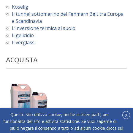
Koselig
Il tunnel sottomarino del Fehmarn Belt tra Europa
e Scandinavia
L’inversione termica al suolo
Il gelicidio
Il verglass
ACQUISTA
Questo sito utilizza cookie, anche di terze parti, per
X
funzionalità del sito e attività statistiche. Se vuoi saperne di
più o negare il consenso a tutti o ad alcuni cookie clicca sul
®
Acquista online Below Zero
l'antigelo liquido adatto