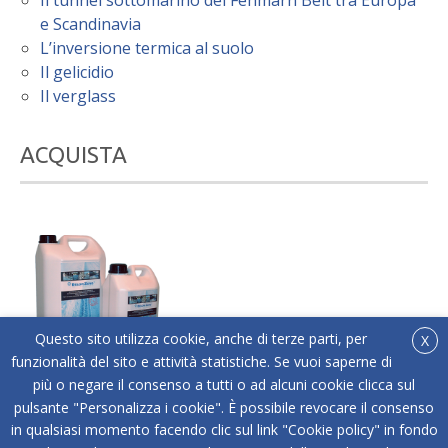
Il tunnel sottomarino del Fehmarn Belt tra Europa
e Scandinavia
L’inversione termica al suolo
Il gelicidio
Il verglass
ACQUISTA
Questo sito utilizza cookie, anche di terze parti, per
X
funzionalità del sito e attività statistiche. Se vuoi saperne di
più o negare il consenso a tutti o ad alcuni cookie clicca sul
®
Acquista online Below Zero
l'antigelo liquido adatto
pulsante "Personalizza i cookie". È possibile revocare il consenso
a tutti i tipi di superfici.
in qualsiasi momento facendo clic sul link "Cookie policy" in fondo