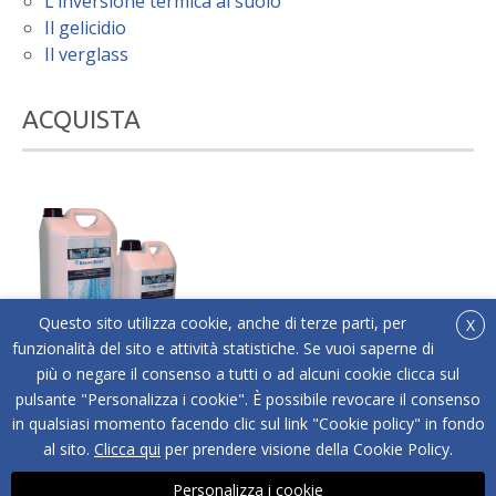
L’inversione termica al suolo
Il gelicidio
Il verglass
ACQUISTA
Questo sito utilizza cookie, anche di terze parti, per
X
funzionalità del sito e attività statistiche. Se vuoi saperne di
più o negare il consenso a tutti o ad alcuni cookie clicca sul
®
Acquista online Below Zero
l'antigelo liquido adatto
pulsante "Personalizza i cookie". È possibile revocare il consenso
a tutti i tipi di superfici.
in qualsiasi momento facendo clic sul link "Cookie policy" in fondo
ACQUISTA
al sito.
Clicca qui
per prendere visione della Cookie Policy.
Personalizza i cookie