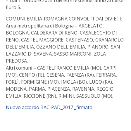
– Dal 1° ottobre 2025 i divieti si estenderanno ai diesel
Euro 5.
COMUNI EMILIA-ROMAGNA COINVOLTI DAI DIVIETI:
Area metropolitana di Bologna – ARGELATO,
BOLOGNA, CALDERARA DI RENO, CASALECCHIO DI
RENO, CASTEL MAGGIORE, CASTENASO, GRANAROLO
DELL´EMILIA, OZZANO DELL´EMILIA, PIANORO, SAN
LAZZARO DI SAVENA, SASSO MARCONI, ZOLA
PREDOSA.
Altri comuni – CASTELFRANCO EMILIA (MO), CARPI
(MO), CENTO (FE), CESENA, FAENZA (RA), FERRARA,
FORLÌ, FORMIGINE (MO), IMOLA (BO), LUGO (RA),
MODENA, PARMA, PIACENZA, RAVENNA, REGGIO
EMILIA, RICCIONE (RN), RIMINI, SASSUOLO (MO).
Nuovo accordo BAC-PAD_2017 _firmato