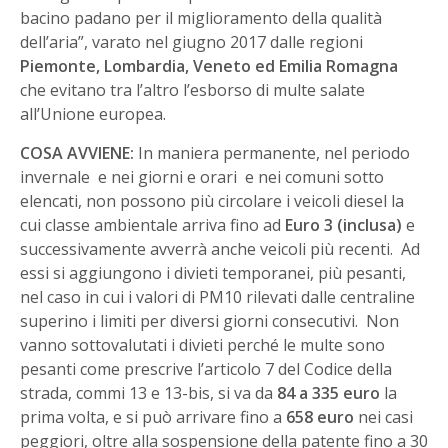
bacino padano per il miglioramento della qualità
dell’aria”, varato nel giugno 2017 dalle regioni
Piemonte, Lombardia, Veneto ed Emilia Romagna
che evitano tra l’altro l’esborso di multe salate
all’Unione europea.
COSA AVVIENE:
In maniera permanente, nel periodo
invernale e nei giorni e orari e nei comuni sotto
elencati, non possono più circolare i veicoli diesel la
cui classe ambientale arriva fino ad
Euro 3 (inclusa)
e
successivamente avverrà anche veicoli più recenti. Ad
essi si aggiungono i divieti temporanei, più pesanti,
nel caso in cui i valori di PM10 rilevati dalle centraline
superino i limiti per diversi giorni consecutivi. Non
vanno sottovalutati i divieti perché le multe sono
pesanti come prescrive l’articolo 7 del Codice della
strada, commi 13 e 13-bis, si va da
84 a 335 euro
la
prima volta, e si può arrivare fino a
658
euro
nei casi
peggiori, oltre alla sospensione della patente fino a 30