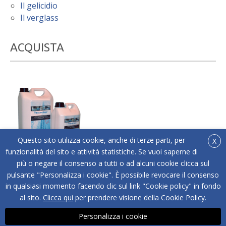
Il gelicidio
Il verglass
ACQUISTA
Questo sito utilizza cookie, anche di terze parti, per
X
funzionalità del sito e attività statistiche. Se vuoi saperne di
più o negare il consenso a tutti o ad alcuni cookie clicca sul
®
Acquista online Below Zero
l'antigelo liquido adatto
pulsante "Personalizza i cookie". È possibile revocare il consenso
a tutti i tipi di superfici.
in qualsiasi momento facendo clic sul link "Cookie policy" in fondo
ACQUISTA
al sito.
Clicca qui
per prendere visione della Cookie Policy.
Personalizza i cookie