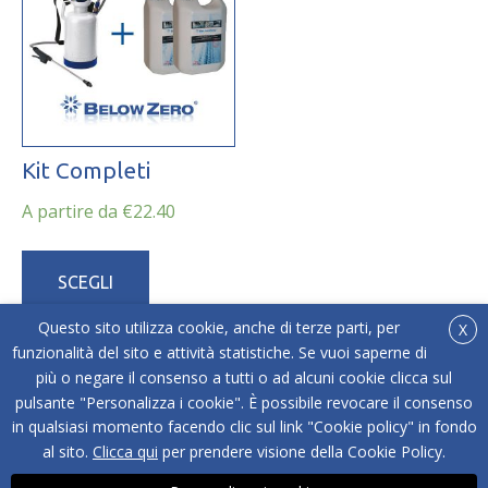
scelte
essere
nella
scelte
pagina
nella
del
pagina
prodotto
del
prodotto
Kit Completi
A partire da
€
22.40
Questo
prodotto
SCEGLI
ha
più
Questo sito utilizza cookie, anche di terze parti, per
X
varianti.
funzionalità del sito e attività statistiche. Se vuoi saperne di
Le
più o negare il consenso a tutti o ad alcuni cookie clicca sul
opzioni
pulsante "Personalizza i cookie". È possibile revocare il consenso
in qualsiasi momento facendo clic sul link "Cookie policy" in fondo
possono
al sito.
Clicca qui
per prendere visione della Cookie Policy.
essere
scelte